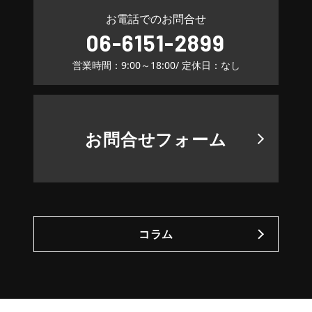
お電話でのお問合せ
06-6151-2899
営業時間：9:00～18:00
/ 定休日：なし
お問合せフォーム
コラム