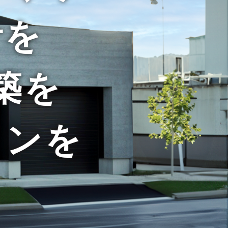
計を
築を
インを