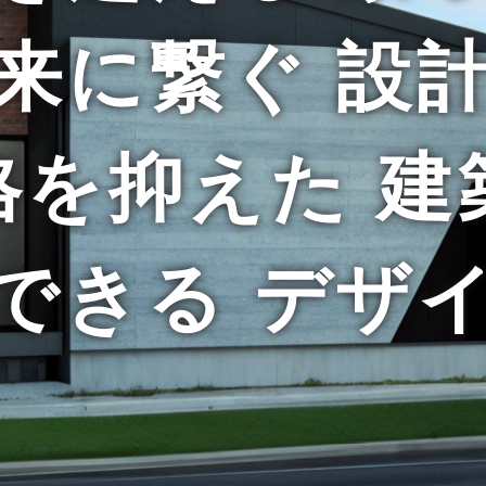
来に繋ぐ 設
格を抑えた 建
できる デザ