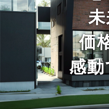
未
価
感動